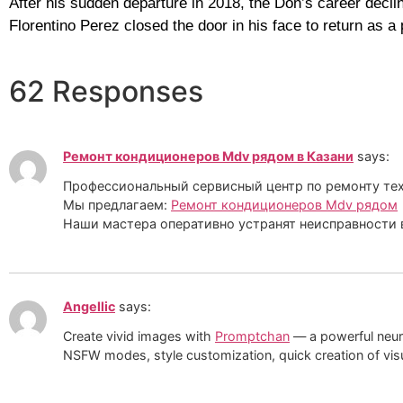
After his sudden departure in 2018, the Don’s career decli
Florentino Perez closed the door in his face to return as a 
62 Responses
Ремонт кондиционеров Mdv рядом в Казани
says:
Профессиональный сервисный центр по ремонту тех
Мы предлагаем:
Ремонт кондиционеров Mdv рядом
Наши мастера оперативно устранят неисправности в
Angellic
says:
Create vivid images with
Promptchan
— a powerful neura
NSFW modes, style customization, quick creation of visu