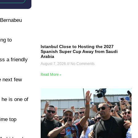
o Bernabeu
ing to
Istanbul Close to Hosting the 2027
Spanish Super Cup Away from Saudi
Arabia
ss a friendly
August 7, 2026
No Comments
.
Read More »
e next few
he is one of
ime top