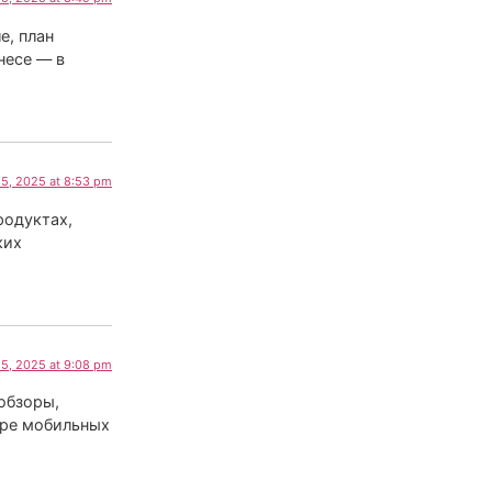
е, план
несе — в
5, 2025 at 8:53 pm
родуктах,
ких
5, 2025 at 9:08 pm
обзоры,
ире мобильных