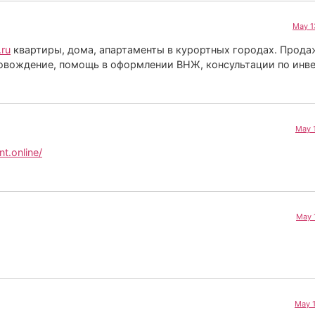
May 1
.ru
квартиры, дома, апартаменты в курортных городах. Прода
овождение, помощь в оформлении ВНЖ, консультации по инв
May 
nt.online/
May 
May 1