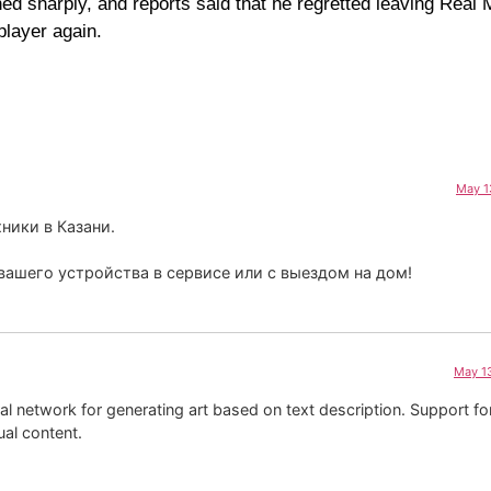
ned sharply, and reports said that he regretted leaving Real
player again.
May 1
ники в Казани.
ашего устройства в сервисе или с выездом на дом!
May 13
l network for generating art based on text description. Support f
al content.