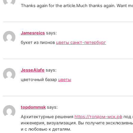
Thanks again for the article.Much thanks again. Want m
Jamesreics
says:
букет из пионов
цветы санкт-петербург
JesseAlafe
says:
цветочный базар
цветы
topdommsk
says:
Архитектурные решения
https://топдом-мск.рф
под 
инженерия, визуализация. Вы получите эксклюзивны
и с любовью к деталям.