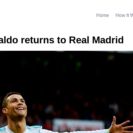
Home
How It 
aldo returns to Real Madrid