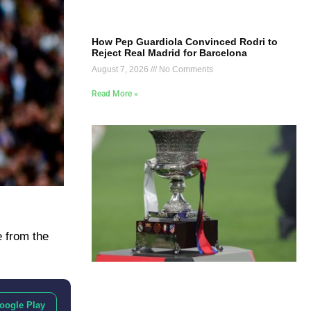
How Pep Guardiola Convinced Rodri to
Reject Real Madrid for Barcelona
August 7, 2026
No Comments
Read More »
e from the
oogle Play