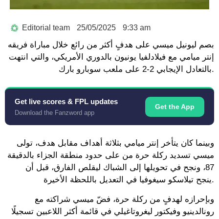
Editorial team
25/05/2025
9:33 am
بصم ليونيل ميسي على هدفٍ أكثر من رائع خلال مباراة فريقه
إنتر ميامي مع فيلادلفيا يونيون بالدوري الأمريكي، والتي انتهت
بالتعادل الإيجابي 2-2 على ملعب سوبارو بارك.
Get live scores & FPL updates
Get the App
Download the Fanzword app
وبينما كان يتأخر إنتر ميامي بثلاثة أهداف مقابل هدف، تولى
ميسي تسديد ركلة حرة من على حدود منطقة الجزاء بالدقيقة
87، ونجح في تحويلها إلى الشباك ليقلص الفارق، قبل أن
ينجح تيلاسكو سيغوفيا في التعديل باللحظة الأخيرة.
وبإحرازه لهدفٍ من ركلة حرة، فضّ ميسي شراكته مع
رونالدينيو وفيكتور ليغروتاغيلي في قائمة أكثر اللاعبين تسجيلًا