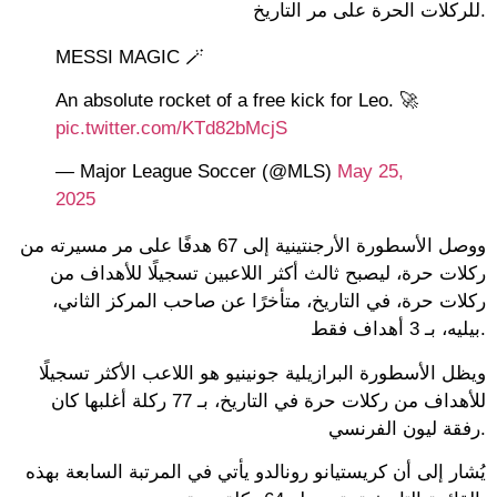
للركلات الحرة على مر التاريخ.
MESSI MAGIC 🪄
An absolute rocket of a free kick for Leo. 🚀
pic.twitter.com/KTd82bMcjS
— Major League Soccer (@MLS)
May 25,
2025
ووصل الأسطورة الأرجنتينية إلى 67 هدفًا على مر مسيرته من
ركلات حرة، ليصبح ثالث أكثر اللاعبين تسجيلًا للأهداف من
ركلات حرة، في التاريخ، متأخرًا عن صاحب المركز الثاني،
بيليه، بـ 3 أهداف فقط.
ويظل الأسطورة البرازيلية جونينيو هو اللاعب الأكثر تسجيلًا
للأهداف من ركلات حرة في التاريخ، بـ 77 ركلة أغلبها كان
رفقة ليون الفرنسي.
يُشار إلى أن كريستيانو رونالدو يأتي في المرتبة السابعة بهذه