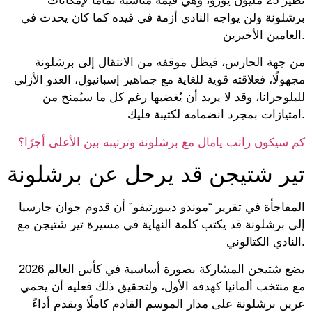
نظير 25 مليون يورو، وهي قيمة مناسبة تمامًا لإمكانات
برشلونة ولن يواجه النادي أزمة في قيده كما كان يحدث في
العامين الأخيرين.
من جهة الحارس، فيظل موقفه من الانتقال إلى برشلونة
مجهولًا، فعلاقته قوية للغاية مع جماهير إسبانيول، العدو الأزلي
للبلوجرانا، وقد لا يريد أن يُغضبها رغم كل ما سيُمنح من
امتيازات بمجرد انضمامه لكتيبة فليك.
كم سيكون راتب يامال مع برشلونة وترتيبه بين الأعلى أجرًا؟
تير شتيجن قد يرحل عن برشلونة
المفاجأة في تقرير “موندو ديبورتيفو” أن قدوم جوان جارسيا
إلى برشلونة قد يكتب كلمة النهاية في مسيرة تير شتيجن مع
النادي الكتالوني.
يضع شتيجن المشاركة بصورة أساسية في كأس العالم 2026
مع منتخب ألمانيا كهدفه الأول، ولتحقيق ذلك فعليه أن يحمي
عرين برشلونة على مدار الموسم القادم كاملًا ويقدم أداءً