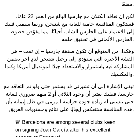
مقنعًا.
لكن إن تعاقد الكتلان مع جارسيا البالغ من العمر 22 عامًا،
فستكون المنافسة حامية للغاية مع شتيجن، وربما سيميل فليك
إلى الاعتماد على الحارس الشاب أحيانًا، مما يقوّض حظوظ
الحارس الألماني في تحقيق حلمه.
وهكذا، من المتوقع أن تكون صفقة جارسيا – إن تمت – هي
القشة الأخيرة التي ستؤدي إلى رحيل شتيجن لنادٍ آخر يضمن
المشاركة فيه باستمرار والاستعداد جيدًا لمونديال أمريكا وكندا
والمكسيك.
تبقى الإشارة إلى أن تشيزني قد يستمر حتى ولو تم التعاقد مع
جارسيا، ففليك يعتبر أن وجود الثلاثي أو 2 منهم ضروري للغاية
حتى يتسنى له زيادة جودة حراسة المرمى في ظل إيمانه بأن
هذه المنافسة ستنعكس إيجابًا على نتائج ومستويات الفريق.
🚨 Barcelona are among several clubs keen
on signing Joan García after his excellent