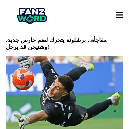
مفاجأة.. برشلونة يتحرك لضم حارس جديد،
وشتيجن قد يرحل!