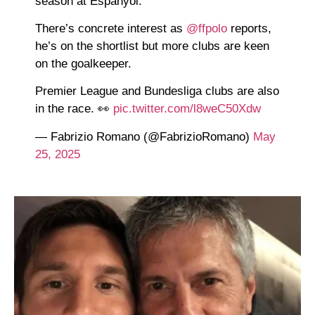
season at Espanyol.
There’s concrete interest as
@ffpolo
reports,
he’s on the shortlist but more clubs are keen
on the goalkeeper.
Premier League and Bundesliga clubs are also
in the race. 👀
pic.twitter.com/l8weC50Xdw
— Fabrizio Romano (@FabrizioRomano)
May
25, 2025