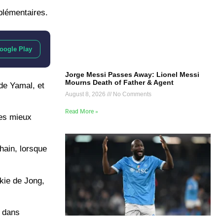
plémentaires.
oogle Play
Jorge Messi Passes Away: Lionel Messi
Mourns Death of Father & Agent
 de Yamal, et
August 8, 2026
No Comments
Read More »
les mieux
hain, lorsque
nkie de Jong,
r dans