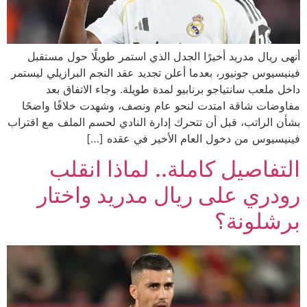
أنهى ريال مدريد أخيرًا الجدل الذي استمر طويلًا حول مستقبل
فينيسيوس جونيور، بعدما أعلن تجديد عقد النجم البرازيلي ليستمر
داخل ملعب سانتياجو برنابيو لمدة طويلة. وجاء الاتفاق بعد
مفاوضات شاقة امتدت لنحو عام ونصف، وشهدت خلافًا واضحًا
بشأن الراتب، قبل أن تتحرك إدارة النادي لحسم الملف مع اقتراب
فينيسيوس من دخول العام الأخير في عقده […]
التفاصيل كاملة.. لماذا انقلب
رودري على ريال مدريد واختار
برشلونة؟