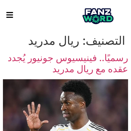
التصنيف:
ريال مدريد
رسميًا.. فينيسيوس جونيور يُجدد
عقده مع ريال مدريد