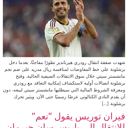
شهدت صفقة انتقال رودري هيرنانديز تطورًا مفاجئًا، بعدما دخل
برشلونة على خط المفاوضات لمنافسة ريال مدريد على ضم نجم
مانشستر سيتي خلال سوق الانتقالات الصيفية الحالية. وفتح
برشلونة اتصالات أولية لاستكشاف إمكانية التعاقد مع رودري
ومعرفة الشروط المالية التي سيطلبها مانشستر سيتي لبيعه، دون
أن يقدم النادي الكتالوني عرضًا رسميًا حتى الآن. ويثير تحرك
برشلونة […]
فيران توريس يقول “نعم”
للانتقال إلى باريس سان جيرمان