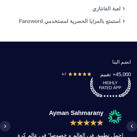
لعبة الفانتازي
استمتع بالمزايا الحصرية لمستخدمي Fanzword
انضم الينا
45,000+ تقييم
Ayman Sahmarany
★
★
★
★
★
اجمل تطبيق في العالم و خصوصا" في عالم كرة
هو