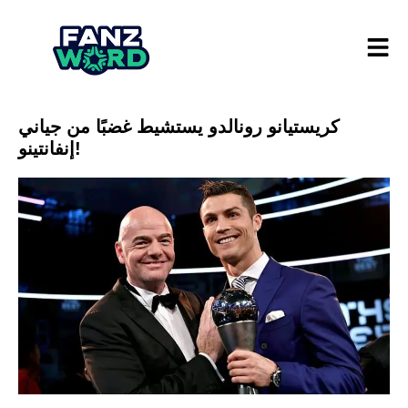
كريستيانو رونالدو يستشيط غضبًا من جياني
إنفانتينو!