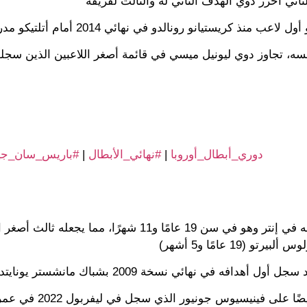
يس_سان_جيرمان
|
#نهائي_الأبطال
|
#دوري_أبطال_أوروبا
ريخ نهائيات ذات الأذنين بعد باتريك كلويفرت