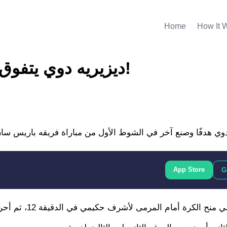
Home
How It 
ديزيريه دوي يتفوق على ميسي ويكرر إنجاز رونالدو!
App Store
G