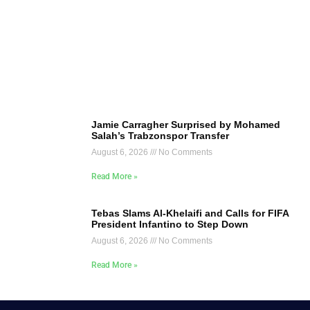
Jamie Carragher Surprised by Mohamed
Salah’s Trabzonspor Transfer
August 6, 2026
No Comments
Read More »
Tebas Slams Al-Khelaifi and Calls for FIFA
President Infantino to Step Down
August 6, 2026
No Comments
Read More »