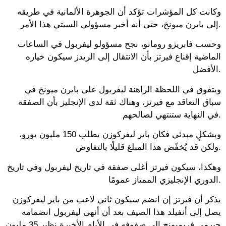
وكانت كل المؤشرات تؤكد أن الجوهرة الألمانية في طريقه
إلى بايرن ميونخ، حتى أنه أخبر مسؤولي السيتي هذا الأمر.
وحسب فابريزو رومانو، نجح مسؤولو ليفربول في الساعات
الماضية إقناع فيرتز بأن الانتقال إلى الريدز سيكون خياره
الأفضل.
ويتفوق في اللحظة الراهنة ليفربول على بايرن ميونخ في
سباق التعاقد مع فيرتز، وهناك ثقة لدى الإنجليز بأن الصفقة
في النهاية ستنتهي لصالحهم.
وبشكلٍ مبدئي فكان باير ليفركوزن يطلب 150 مليون يورو،
ولكن قد يُخفّض هذا المبلغ قليلًا بالتفاوض.
وهكذا، سيكون فيرتز أغلى صفقة في تاريخ ليفربول وفي تاريخ
الدوري الإنجليزي الممتاز عمومًا.
يذكر أن فيرتز إن انضم سيكون ثاني لاعب من باير ليفركوزن
يصل إلى أنفيلد هذا الصيف بعد أن أنهى ليفربول انضمامه
جيرمي فريمبونج إلى صفوفه في الأيام الأخيرة نظير 35 مليون