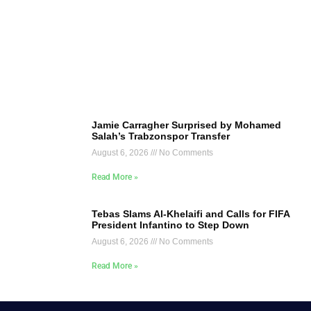
Jamie Carragher Surprised by Mohamed
Salah’s Trabzonspor Transfer
August 6, 2026
No Comments
Read More »
Tebas Slams Al-Khelaifi and Calls for FIFA
President Infantino to Step Down
August 6, 2026
No Comments
Read More »