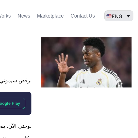
ENG
Works
News
Marketplace
Contact Us
رفض سيموني إنزاجي، مدرب إنتر، مبدئيًا فكرة تدريب الهلال في الموسم المقبل بعد عرض سعودي ضخم وصل له في الأيام الماضية.
oogle Play
وحتى الآن، يبحث الهلال عن الخليفة الدائم لجورجي جيسوس في تدريب الموج الأزرق، ويُعد إنزاجي هو هدفهم الأول.