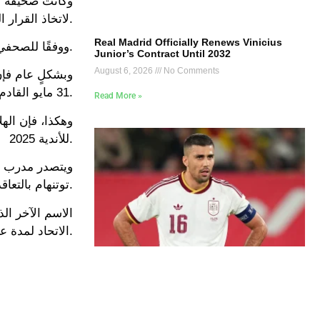
وكانت صحيفة “
لاتخاذ القرار النهائي بشأن العرض المقدم له من الهلال.
Real Madrid Officially Renews Vinicius
ووفقًا للصحفي الإيطالي الشهير دي مارزيو، يميل إنزاجي حاليًا لرفض العرض المقدم من الهلال.
Junior’s Contract Until 2032
August 6, 2026
No Comments
وبشكلٍ عام فإن
31 مايو القادم.
Read More »
وهكذا، فإن اله
للأندية 2025.
ويتصدر مدرب فو
توتنهام بالتعاقد معه.
الاسم الآخر ال
الاتحاد لمدة عام ونصف وحقق معه لقب دوري روشن الموسم قبل الماضي.