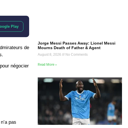
oogle Play
Jorge Messi Passes Away: Lionel Messi
dmirateurs de
Mourns Death of Father & Agent
s.
August 8, 2026
No Comments
Read More »
pour négocier
 n’a pas