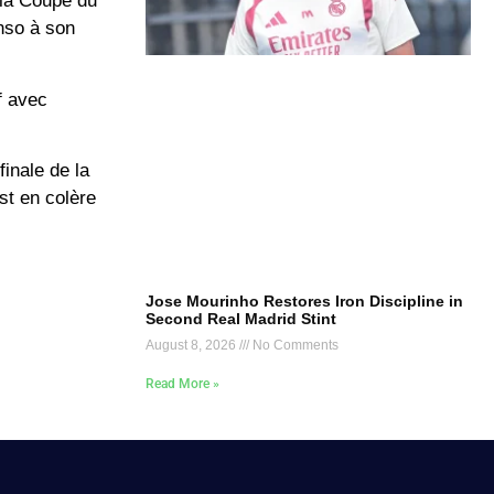
 la Coupe du
onso à son
f avec
inale de la
st en colère
Jose Mourinho Restores Iron Discipline in
Second Real Madrid Stint
August 8, 2026
No Comments
Read More »