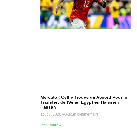
Mercato : Celtic Trouve un Accord Pour le
Transfert de l’Ailier Égyptien Haissem
Hassan
août 7, 2026
Aucun commentaire
Read More »