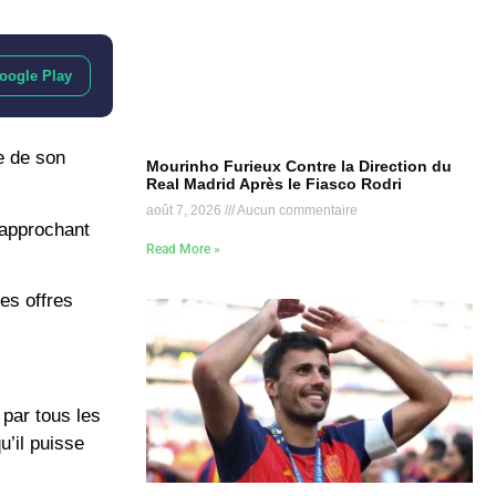
oogle Play
ce de son
Mourinho Furieux Contre la Direction du
Real Madrid Après le Fiasco Rodri
août 7, 2026
Aucun commentaire
rapprochant
Read More »
les offres
 par tous les
u’il puisse