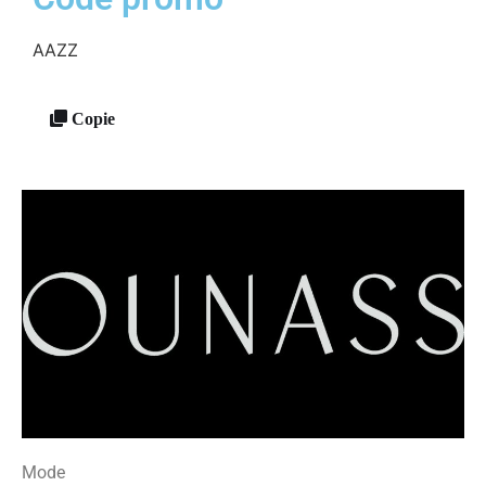
AAZZ
Copie
Mode