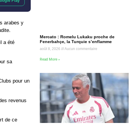
oogle Play
bs arabes y
dite.
Mercato : Romelu Lukaku proche de
Fenerbahçe, la Turquie s’enflamme
l a été
août 8, 2026
Aucun commentaire
Read More »
our sa
Clubs pour un
 des revenus
rt de ce