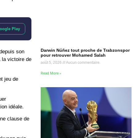
oogle Play
Darwin Núñez tout proche de Trabzonspor
 depuis son
pour retrouver Mohamed Salah
 la victoire de
août 5, 2026
Aucun commentaire
Read More »
t jeu de
uer
ion idéale.
une clause de