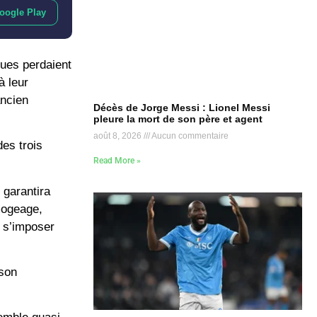
oogle Play
ues perdaient
à leur
ancien
Décès de Jorge Messi : Lionel Messi
pleure la mort de son père et agent
août 8, 2026
Aucun commentaire
es trois
Read More »
 garantira
mogeage,
t s’imposer
 son