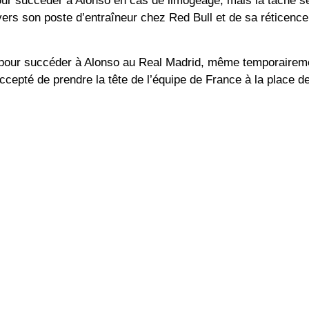
pour succéder à Alonso en cas de limogeage, mais la tâche 
ers son poste d’entraîneur chez Red Bull et de sa réticence
 pour succéder à Alonso au Real Madrid, même temporaireme
accepté de prendre la tête de l’équipe de France à la place de