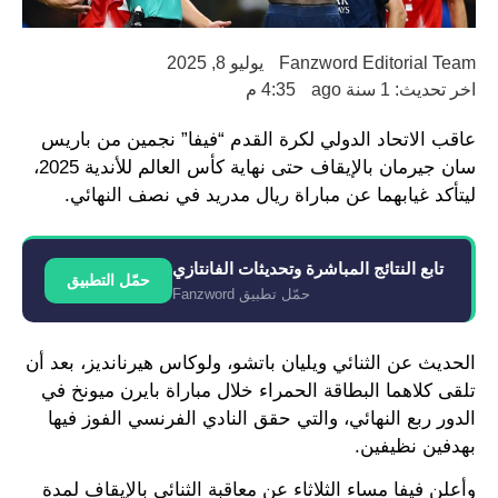
Fanzword Editorial Team
يوليو 8, 2025
اخر تحديث: 1 سنة ago
4:35 م
عاقب الاتحاد الدولي لكرة القدم “فيفا” نجمين من باريس
سان جيرمان بالإيقاف حتى نهاية كأس العالم للأندية 2025،
ليتأكد غيابهما عن مباراة ريال مدريد في نصف النهائي.
تابع النتائج المباشرة وتحديثات الفانتازي
حمّل التطبيق
حمّل تطبيق Fanzword
الحديث عن الثنائي ويليان باتشو، ولوكاس هيرنانديز، بعد أن
تلقى كلاهما البطاقة الحمراء خلال مباراة بايرن ميونخ في
الدور ربع النهائي، والتي حقق النادي الفرنسي الفوز فيها
بهدفين نظيفين.
وأعلن فيفا مساء الثلاثاء عن معاقبة الثنائي بالإيقاف لمدة