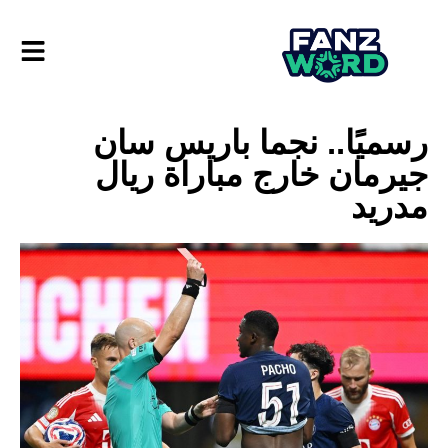
رسميًا.. نجما باريس سان
جيرمان خارج مباراة ريال
مدريد