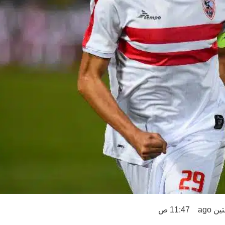
 ago
11:47 ص