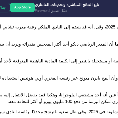
تابع النتائج المباشرة وتحديثات الفانتازي
App Store
Play
حمّل تطبيق Fanzword
ويُعد فيرتز في اللحظة الراهنة هدفًا كبيرًا لريال مدريد في صيف 2025، وقيل أنه قد ينضم إلى النادي الملكي رفقة مدربه 
ل برشلونة، كما أن المدير الرياضي ديكو أحد أكثر المعجبين بقدراته ويريد أ
بة أو مستحيلة بالنظر إلى الكلفة المادية الباهظة المتوقعة لأحد 
لن أنه أحد مشجعي البلوجرانا، وهكذا فقد يفضل الانتقال إليه بدل
1 مليون يورو أو أكثر للتعاقد معه.
تبقى الإشارة إلى أن الرئيس جوان لابورتا ستنتهي ولايته في برشلونة في 2025، وفي ظل سعيه للترشح مجددًا لرئ