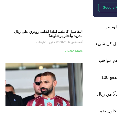
Google 
تشابي ألونسو
التفاصيل كاملة.. لماذا انقلب رودري على ريال
مدريد واختار برشلونة؟
أغسطس 6, 2026
لا توجد تعليقات
ن يبذل كل شيء
Read More »
أهم مواهب
ريال مدريد ليس الوحيد الذي سيحاول التعاقد مع فيرتز، فسبق وأن ألمح بايرن ميونخ عبر رئيسه الفخري أولي هونيس استعداده لدفع 100
ًا من ريال
اسة النادي سيحاول ضم