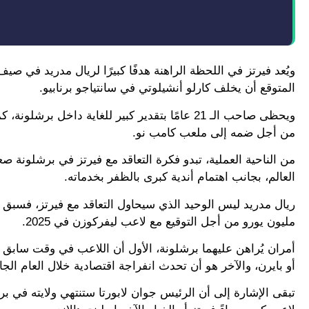
المتوقع أن يخلف كارلو أنشيلوتي في سانتياجو برنابيو.
ويحظى صاحب الـ 21 عامًا بتقدير كبير للغاية داخ
من أجل ضمه إلى ملعب كامب نو.
من الناحية العملية، تبدو فكرة التعاقد مع فيرتز في برشلونة صع
العالم، بجانب اهتمام أندية كبرى بالظفر بخدماته.
مليون يورو من أجل التوقيع مع لاعب ليفركوزن في 2025.
أمران يُراهن عليهما برشلونة، الأول أن اللاعب في وقت سابق أع
أو بايرن، والآخر هو أن تحدث انفراجة اقتصادية خلال العام الجاري تمكن البرسا من دفع 00