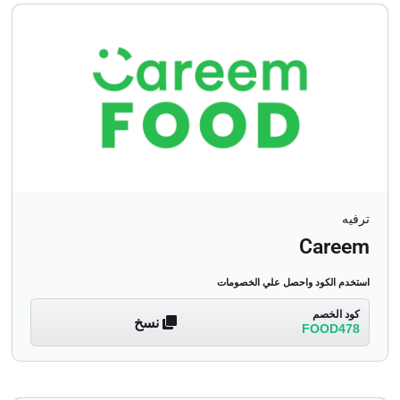
ترفيه
Careem
استخدم الكود واحصل علي الخصومات
كود الخصم
نسخ
FOOD478