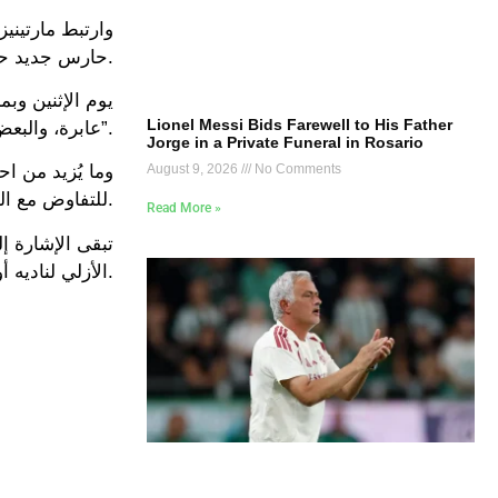
وارتبط مارتيني
حارس جديد حتى لو بقيّ تشيزني ورغم عودة تير شتيجن من الإصابة.
يوم الإثنين وبم
Lionel Messi Bids Farewell to His Father
عابرة، والبعض يراها أنها للتفاوض مع البرسا، وذلك كما ألمحت صحيفة “موندو ديبورتيفو”.
Jorge in a Private Funeral in Rosario
August 9, 2026
No Comments
وما يُزيد من ا
للتفاوض مع البرسا على صفقات مختلفة، مثل تجديد عقد لامين يامال، وبيع أنسو فاتي إلى موناكو.
Read More »
تبقى الإشارة إ
الأزلي لناديه أو الرحيل إلى خارج إسبانيا عمومًا.