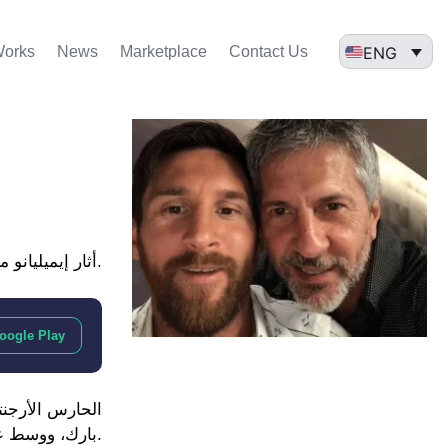
ENG
Works
News
Marketplace
Contact Us
أثار إيميليانو مارتينيز جدلًا كبيرًا يوم الإثنين، بعد ظهوره في مدينة برشلونة الإسبانية، وعلى الفور ارتبط اسمه بالانضمام إلى برشلونة.
oogle Play
الحارس الأرجنت
بارك، ووسط عروض سعودية مغرية وصلت له مؤخرًا.