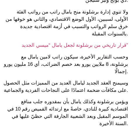
دي يونج وتير شتيجن.
ولا تنوي إدارة برشلونة منح يامال راتب من رواتب الفئة
الأولى، لسببين، الأول الوضع الاقتصادي، والثاني هو خوفها من
خرق سلم الرواتب والتسبب في أزمة اقتصادية جديدة
بالسنوات المقبلة.
قرار تاريخي من برشلونة لجعل يامال “ميسي الجديد”
وحسب التقارير الأخيرة، سيكون راتب لامين يامال مع
برشلونة، 8 ملايين يورو بعد خصم الضرائب، أي 16 مليون يورو
إجمالًا.
وسيمنح العقد الجديد ليامال العديد من المميزات مثل الحصول
على مكافآت ضخمة اعتمادًا على النجاحات الفردية والجماعية.
ويؤمن برشلونة وكذلك يامال بأن بمقدوره جلب منافع
اقتصادية كبيرة للنادي، خاصةً مع ارتدائه القميص رقم 10 في
الموسم المقبل وبعد الشعبية الجارفة التي حظيّ عليها في
السنة الأخيرة.