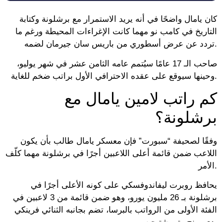
كان يامال واضحًا في أنه يريد الاستمرار مع برشلونة وكتابة
التاريخ في كامب نو مهما كانت الإغراءات المحيطة ورغم ما
تردد عن عرض أسطوري من باريس سان جيرمان لضمه.
صاحب الـ 17 عامًا سيُتمم عامه الثامن عشر في شهر يوليو،
وحينها سيوقع على عقده الاحترافي الأول براتب ضخم للغاية.
كم راتب لامين يامال مع
برشلونة؟
وفقًا لصحيفة “سبورت” فإن معسكر يامال طالب بأن يكون
اللاعب ضمن قائمة أعلى اللاعبين أجرًا في برشلونة مهما كلّف
الأمر.
يحافظ روبرت ليفاندوفسكي على كونه الأعلى أجرًا في
برشلونة بـ 26 مليون يورو، وهو ضمن قائمة من 3 لاعبين في
الفئة الأولى من الرواتب بالبرسا، تضم بجانبه الثنائي فرينكي