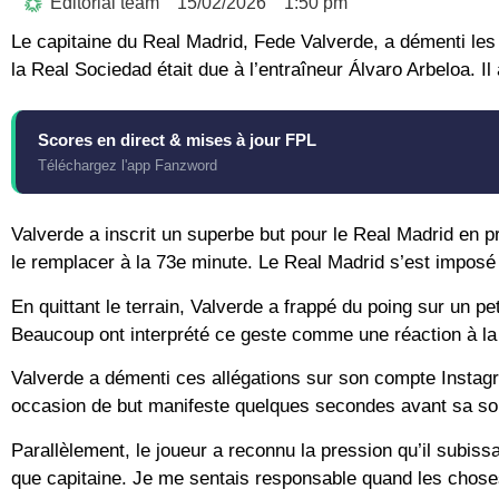
Editorial team
15/02/2026
1:50 pm
Le capitaine du Real Madrid, Fede Valverde, a démenti les
la Real Sociedad était due à l’entraîneur Álvaro Arbeloa. I
Scores en direct & mises à jour FPL
Téléchargez l'app Fanzword
Valverde a inscrit un superbe but pour le Real Madrid en 
le remplacer à la 73e minute. Le Real Madrid s’est imposé 4
En quittant le terrain, Valverde a frappé du poing sur un pet
Beaucoup ont interprété ce geste comme une réaction à la 
Valverde a démenti ces allégations sur son compte Instagr
occasion de but manifeste quelques secondes avant sa sorti
Parallèlement, le joueur a reconnu la pression qu’il subissa
que capitaine. Je me sentais responsable quand les choses