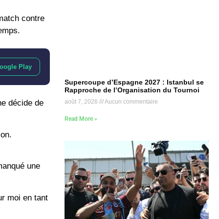
 match contre
temps.
oogle Play
Supercoupe d’Espagne 2027 : Istanbul se
Rapproche de l’Organisation du Tournoi
août 7, 2026
Aucun commentaire
ne décide de
Read More »
ion.
 manqué une
ur moi en tant