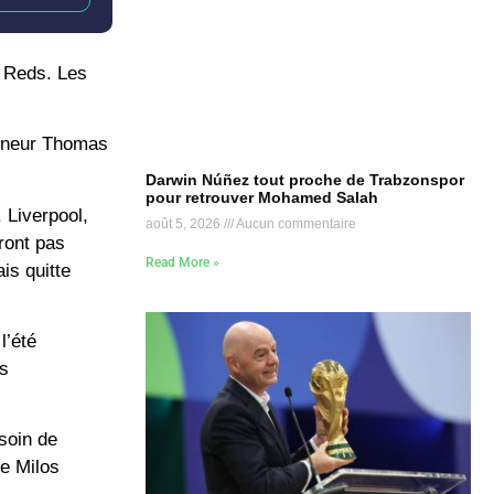
s Reds. Les
raîneur Thomas
Darwin Núñez tout proche de Trabzonspor
pour retrouver Mohamed Salah
. Liverpool,
août 5, 2026
Aucun commentaire
ront pas
Read More »
is quitte
l’été
es
esoin de
he Milos