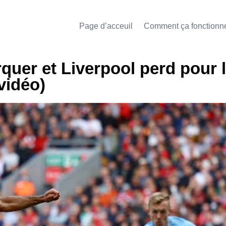
Page d’acceuil
Comment ça fonctionn
quer et Liverpool perd pour 
vidéo)