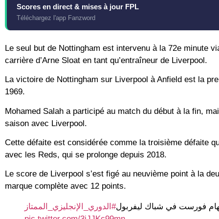
Scores en direct & mises à jour FPL
Téléchargez l'app Fanzword
Le seul but de Nottingham est intervenu à la 72e minute vi
carrière d’Arne Sloat en tant qu’entraîneur de Liverpool.
La victoire de Nottingham sur Liverpool à Anfield est la pr
1969.
Mohamed Salah a participé au match du début à la fin, mais
saison avec Liverpool.
Cette défaite est considérée comme la troisième défaite que
avec les Reds, qui se prolonge depuis 2018.
Le score de Liverpool s’est figé au neuvième point à la d
marque complète avec 12 points.
غهام فورست في شباك ليفربول
#الدوري_الإنجليزي_الممتاز
pic.twitter.com/3jJJKc99mn