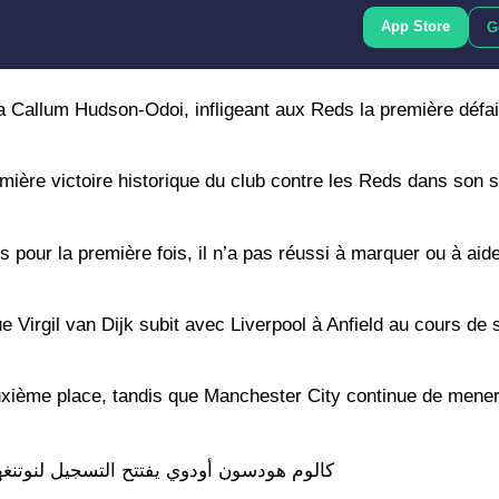
App Store
G
a Callum Hudson-Odoi, infligeant aux Reds la première défai
emière victoire historique du club contre les Reds dans son 
 pour la première fois, il n’a pas réussi à marquer ou à aide
 Virgil van Dijk subit avec Liverpool à Anfield au cours de 
euxième place, tandis que Manchester City continue de mener
كالوم هودسون أودوي يفتتح التسجيل لنوتن