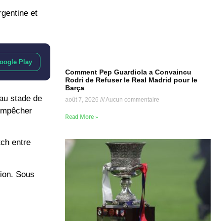
rgentine et
oogle Play
Comment Pep Guardiola a Convaincu
Rodri de Refuser le Real Madrid pour le
Barça
 au stade de
août 7, 2026
Aucun commentaire
 empêcher
Read More »
tch entre
tion. Sous