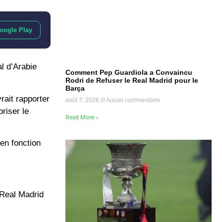
oogle Play
l d’Arabie
Comment Pep Guardiola a Convaincu
Rodri de Refuser le Real Madrid pour le
Barça
rait rapporter
août 7, 2026
Aucun commentaire
riser le
Read More »
 en fonction
e Real Madrid