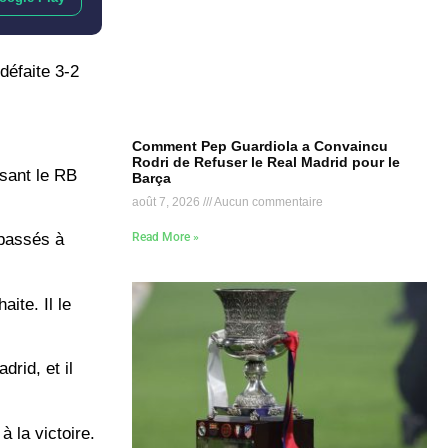
défaite 3-2
Comment Pep Guardiola a Convaincu
Rodri de Refuser le Real Madrid pour le
isant le RB
Barça
août 7, 2026
Aucun commentaire
 passés à
Read More »
.
ite. Il le
rid, et il
 la victoire.