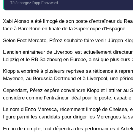
Téléchargez l'app Fanzword
Xabi Alonso a été limogé de son poste d’entraîneur du Real
face à Barcelone en finale de la Supercoupe d’Espagne.
Selon Foot Mercato, Pérez souhaite faire venir Jürgen Klop
L’ancien entraîneur de Liverpool est actuellement directeur
Leipzig et le RB Salzbourg en Europe, ainsi que plusieurs a
Klopp a exprimé à plusieurs reprises sa réticence à repre
Mayence, au Borussia Dortmund et à Liverpool, une période 
Cependant, Pérez espère convaincre Klopp et l’attirer au San
considère comme l’entraîneur idéal pour le poste, capable 
Le nom d’Enzo Maresca, récemment limogé de Chelsea, est é
figure parmi les candidats pour diriger les Merengues la s
En fin de compte, tout dépendra des performances d’Arbeloa