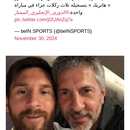
« هاتريك » بتسجيله ثلاث ركلات جزاء في مباراة
واحدة.
#الدوري_الإنجليزي_الممتاز
pic.twitter.com/jl2UAnZq7a
— beIN SPORTS (@beINSPORTS)
November 30, 2024