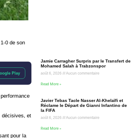
 1-0 de son
Jamie Carragher Surpris par le Transfert de
Mohamed Salah à Trabzonspor
oogle Play
août 6, 2026
Aucun commentaire
Read More »
la performance
Javier Tebas Tacle Nasser Al-Khelaïfi et
Réclame le Départ de Gianni Infantino de
la FIFA
 décisives, et
août 6, 2026
Aucun commentaire
Read More »
sant pour la