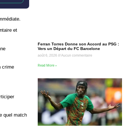
immédiate.
taire et
Ferran Torres Donne son Accord au PSG :
une
Vers un Départ du FC Barcelone
août 6, 2026
Aucun commentaire
Read More »
n crime
ticiper
te quel match