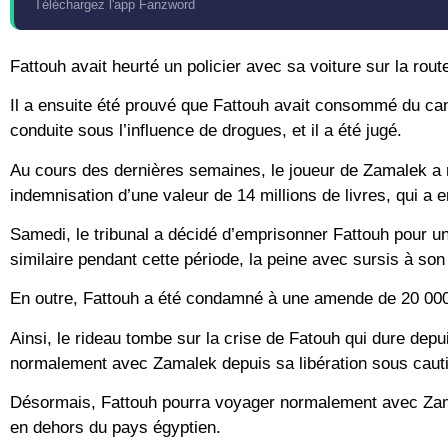
Téléchargez l'app Fanzword
Fattouh avait heurté un policier avec sa voiture sur la rou
Il a ensuite été prouvé que Fattouh avait consommé du cann
conduite sous l’influence de drogues, et il a été jugé.
Au cours des dernières semaines, le joueur de Zamalek a ré
indemnisation d’une valeur de 14 millions de livres, qui a e
Samedi, le tribunal a décidé d’emprisonner Fattouh pour un
similaire pendant cette période, la peine avec sursis à so
En outre, Fattouh a été condamné à une amende de 20 000 
Ainsi, le rideau tombe sur la crise de Fatouh qui dure dep
normalement avec Zamalek depuis sa libération sous cauti
Désormais, Fattouh pourra voyager normalement avec Zamal
en dehors du pays égyptien.