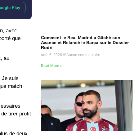
oogle Play
on, avec
Comment le Real Madrid a Gâché son
porté que
Avance et Relancé le Barça sur le Dossier
Rodri
août 6, 2026
Aucun commentaire
, au
Read More »
 Je suis
aque match
écessaires
e tirer profit
plus de deux