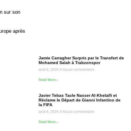
en sur son
Europe après
Jamie Carragher Surpris par le Transfert de
Mohamed Salah à Trabzonspor
août 6, 2026
Aucun commentaire
Read More »
Javier Tebas Tacle Nasser Al-Khelaïfi et
Réclame le Départ de Gianni Infantino de
la FIFA
août 6, 2026
Aucun commentaire
Read More »