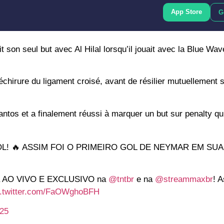
App Store
G
 son seul but avec Al Hilal lorsqu’il jouait avec la Blue Wav
hirure du ligament croisé, avant de résilier mutuellement s
ntos et a finalement réussi à marquer un but sur penalty qu
! 🔥 ASSIM FOI O PRIMEIRO GOL DE NEYMAR EM SUA
tá AO VIVO E EXCLUSIVO na
@tntbr
e na
@streammaxbr
! 
c.twitter.com/FaOWghoBFH
025