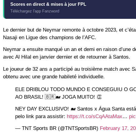
Scores en direct & mises à jour FPL
Téléchargez l'app Fanzword
Le dernier but de Neymar remonte à octobre 2023, et c’était
Nasaji en Ligue des champions de l’AFC.
Neymar a ensuite manqué un an et demi en raison d’une déc
avec Al Hilal en janvier dernier et de retourner à Santos.
Le joueur de 32 ans a participé au troisième match avec Sa
obtenu avec une grande habileté individuelle.
ELE DRIBLOU TODO MUNDO E CONSEGUIU O GOL
AO BRASIL! 🇧🇷🐋 JOGA MUITO! 👏
NEY DAY EXCLUSIVO! 🐋 Santos x Água Santa es
pelo link para assistir:
https://t.co/sCqAAtaMax
…
pi
— TNT Sports BR (@TNTSportsBR)
February 17, 2