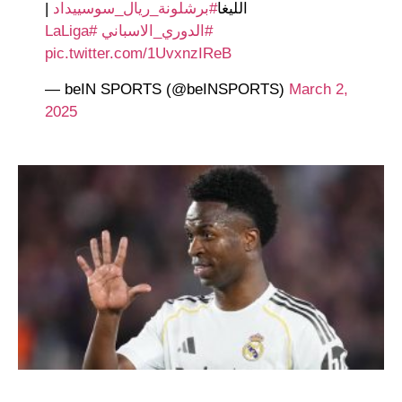
|
#برشلونة_ريال_سوسييداد
الليغا
#LaLiga
#الدوري_الاسباني
pic.twitter.com/1UvxnzIReB
— beIN SPORTS (@beINSPORTS)
March 2,
2025