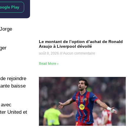
oogle Play
Jorge
Le montant de l’option d’achat de Ronald
Araujo à Liverpool dévoilé
nger
août 8, 2026
Aucun commentaire
Read More »
de rejoindre
tante baisse
s avec
er United
et