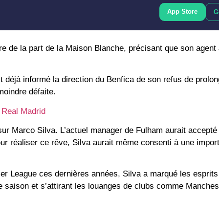
App Store
G
re de la part de la Maison Blanche, précisant que son agent
it déjà informé la direction du Benfica de son refus de prolo
moindre défaite
.
u Real Madrid
 sur
Marco Silva
. L’actuel manager de
Fulham
aurait accepté 
ur réaliser ce rêve, Silva aurait même consenti à une impor
er League
ces dernières années, Silva a marqué les esprit
 saison et s’attirant les louanges de clubs comme
Manchest