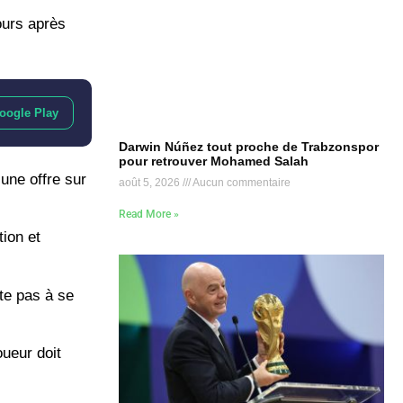
ours après
oogle Play
Darwin Núñez tout proche de Trabzonspor
pour retrouver Mohamed Salah
 une offre sur
août 5, 2026
Aucun commentaire
Read More »
tion et
ite pas à se
oueur doit