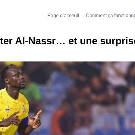
Page d’acceuil
Comment ça fonctionn
ter Al-Nassr… et une surpris