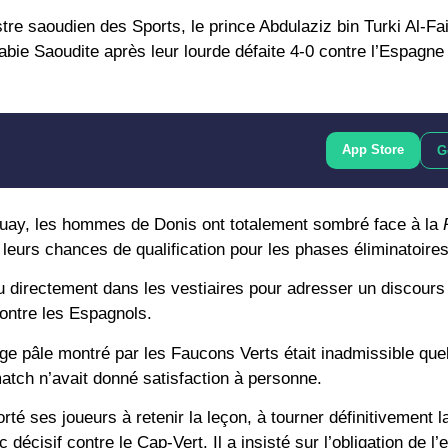
istre saoudien des Sports,
le prince Abdulaziz bin Turki Al-Fa
rabie Saoudite
après leur lourde défaite 4-0 contre
l’Espagne
App Store
G
guay, les hommes de Donis ont totalement sombré face à la
leurs chances de qualification pour les phases éliminatoires
ndu directement dans les vestiaires pour adresser un discour
contre les Espagnols.
ge pâle montré par les Faucons Verts était inadmissible que
atch n’avait donné satisfaction à personne.
rté ses joueurs à retenir la leçon, à tourner définitivement 
c décisif contre le
Cap-Vert
. Il a insisté sur l’obligation de 