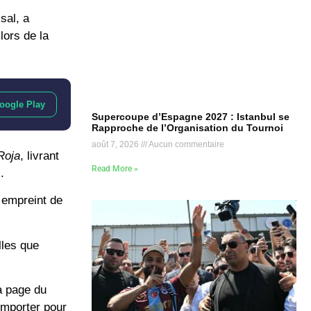
isal
, a
lors de la
oogle Play
Supercoupe d’Espagne 2027 : Istanbul se
Rapproche de l’Organisation du Tournoi
août 7, 2026
Aucun commentaire
Roja
, livrant
Read More »
.
s empreint de
lles que
la page du
l’emporter pour