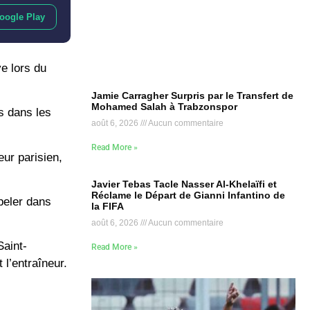
oogle Play
ve lors du
Jamie Carragher Surpris par le Transfert de
Mohamed Salah à Trabzonspor
s dans les
août 6, 2026
Aucun commentaire
Read More »
eur parisien,
Javier Tebas Tacle Nasser Al-Khelaïfi et
Réclame le Départ de Gianni Infantino de
peler dans
la FIFA
août 6, 2026
Aucun commentaire
Saint-
Read More »
 l’entraîneur.