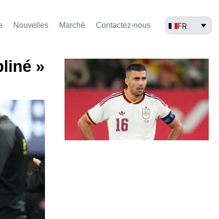
FR
e
Nouvelles
Marché​
Contactez-nous
liné »