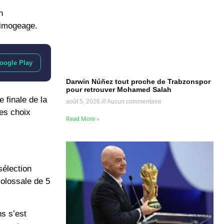
n
limogeage.
oogle Play
Darwin Núñez tout proche de Trabzonspor
pour retrouver Mohamed Salah
 finale de la
août 5, 2026
Aucun commentaire
les choix
Read More »
sélection
 colossale de
5
ns s’est