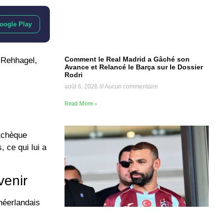
oogle Play
Comment le Real Madrid a Gâché son
 Rehhagel
,
Avance et Relancé le Barça sur le Dossier
Rodri
août 6, 2026
Aucun commentaire
Read More »
tchèque
 ce qui lui a
venir
néerlandais