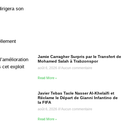
irigera son
ellement
Jamie Carragher Surpris par le Transfert de
l’amélioration
Mohamed Salah à Trabzonspor
 cet exploit
août 6, 2026
Aucun commentaire
Read More »
Javier Tebas Tacle Nasser Al-Khelaïfi et
Réclame le Départ de Gianni Infantino de
la FIFA
août 6, 2026
Aucun commentaire
Read More »