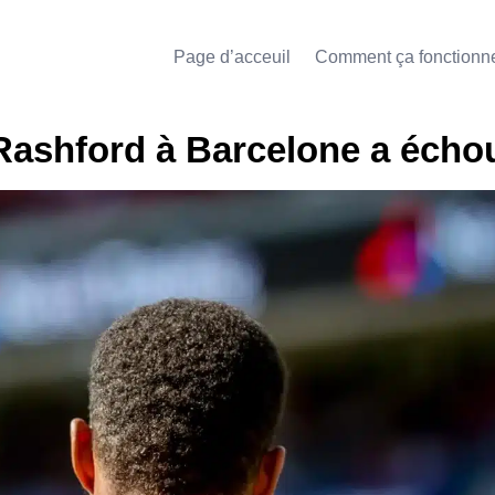
Page d’acceuil
Comment ça fonctionn
e Rashford à Barcelone a écho