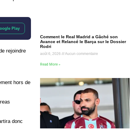
oogle Play
Comment le Real Madrid a Gâché son
Avance et Relancé le Barça sur le Dossier
Rodri
de rejoindre
août 6, 2026
Aucun commentaire
Read More »
ement hors de
dreas
artira donc