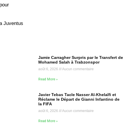
 pour
la Juventus
Jamie Carragher Surpris par le Transfert de
Mohamed Salah à Trabzonspor
août 6, 2026
Aucun commentaire
Read More »
Javier Tebas Tacle Nasser Al-Khelaïfi et
Réclame le Départ de Gianni Infantino de
la FIFA
août 6, 2026
Aucun commentaire
Read More »