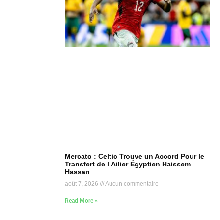
Mercato : Celtic Trouve un Accord Pour le
Transfert de l’Ailier Égyptien Haissem
Hassan
août 7, 2026
Aucun commentaire
Read More »