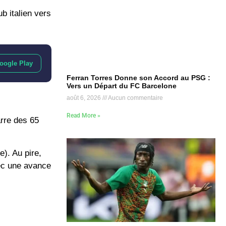
ub italien vers
oogle Play
Ferran Torres Donne son Accord au PSG :
Vers un Départ du FC Barcelone
août 6, 2026
Aucun commentaire
Read More »
arre des
65
). Au pire,
vec une avance