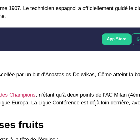
me 1907
. Le technicien espagnol a officiellement guidé le cl
ne.
App Store
G
ellée par un but d’
Anastasios Douvikas
, Côme atteint la b
 des Champions
, n’étant qu’à deux points de l’
AC Milan
(4ème
Ligue Europa
. La Ligue Conférence est déjà loin derrière, a
es fruits
as à la tête de l’équipe :