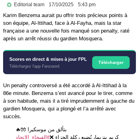
Editorial team
17/10/2025
5:43 pm
Karim Benzema aurait pu offrir trois précieux points à
son équipe, Al-Ittihad, face à Al-Fayha, mais la star
française a une nouvelle fois manqué son penalty, raté
après un arrêt réussi du gardien Mosquera.
Scores en direct & mises à jour FPL
Télécharger
Téléchargez l'app Fanzword
Un penalty controversé a été accordé à Al-Ittihad à la
86e minute. Benzema s’est avancé pour le tirer, comme
à son habitude, mais il a tiré imprudemment à gauche du
gardien Mosquera, qui a plongé et l’a arrêté avec
succès.
بتألق من موسكيرا 🧤🔥
كريم بنزيما، يُضيع ركلة الجزاء ❌
#الفيحاء_الاتحاد