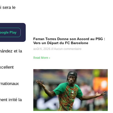
i sera le
oogle Play
Ferran Torres Donne son Accord au PSG :
Vers un Départ du FC Barcelone
août 6, 2026
Aucun commentaire
nández et la
Read More »
xcellent
rnationaux
nt irrité la