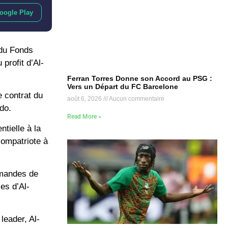
oogle Play
 du Fonds
profit d’Al-
Ferran Torres Donne son Accord au PSG :
Vers un Départ du FC Barcelone
e contrat du
août 6, 2026
Aucun commentaire
do.
Read More »
tielle à la
compatriote à
demandes de
es d’Al-
leader, Al-