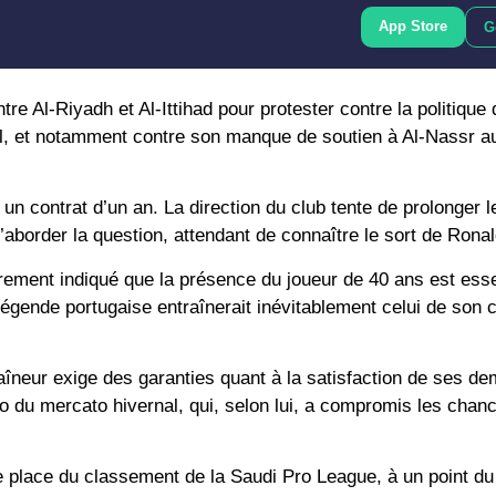
App Store
G
re Al-Riyadh et Al-Ittihad pour protester contre la politique
l, et notamment contre son manque de soutien à Al-Nassr au 
n contrat d’un an. La direction du club tente de prolonger l
’aborder la question, attendant de connaître le sort de Ronal
irement indiqué que la présence du joueur de 40 ans est essen
 légende portugaise entraînerait inévitablement celui de son 
traîneur exige des garanties quant à la satisfaction de ses 
io du mercato hivernal, qui, selon lui, a compromis les chanc
 place du classement de la Saudi Pro League, à un point du 