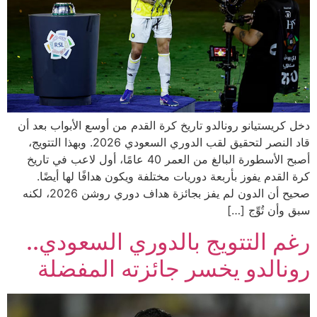
دخل كريستيانو رونالدو تاريخ كرة القدم من أوسع الأبواب بعد أن
قاد النصر لتحقيق لقب الدوري السعودي 2026. وبهذا التتويج،
أصبح الأسطورة البالغ من العمر 40 عامًا، أول لاعب في تاريخ
كرة القدم يفوز بأربعة دوريات مختلفة ويكون هدافًا لها أيضًا.
صحيح أن الدون لم يفز بجائزة هداف دوري روشن 2026، لكنه
سبق وأن تُوِّج […]
رغم التتويج بالدوري السعودي..
رونالدو يخسر جائزته المفضلة