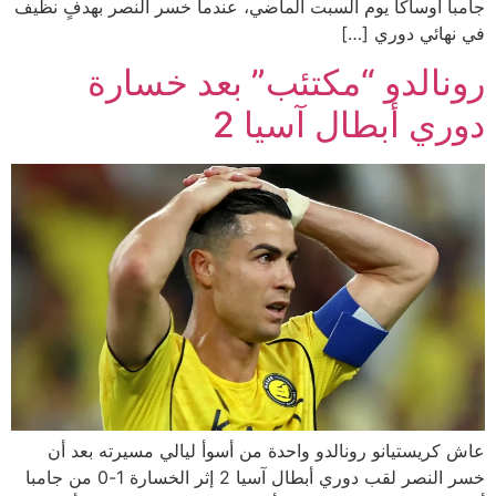
جامبا أوساكا يوم السبت الماضي، عندما خسر النصر بهدفٍ نظيف
في نهائي دوري […]
رونالدو “مكتئب” بعد خسارة
دوري أبطال آسيا 2
عاش كريستيانو رونالدو واحدة من أسوأ ليالي مسيرته بعد أن
خسر النصر لقب دوري أبطال آسيا 2 إثر الخسارة 1-0 من جامبا