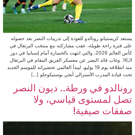
يستعد كريستيانو رونالدو للعودة إلى تدريبات النصر بعد حصوله
على فترة راحة طويلة، عقب مشاركته مع منتخب البرتغال في
كأس العالم 2026، والتي انتهت بالخسارة أمام إسبانيا في دور
الـ16. وغاب قائد النصر عن معسكر الفريق المقام في البرتغال
منذ انطلاقه يوم 19 يوليو، ليبدأ العالمي تحضيراته للموسم الجديد
تحت قيادة المدرب الأسترالي أنجي بوستيكوجلو […]
رونالدو في ورطة.. ديون النصر
تصل لمستوى قياسي، ولا
صفقات صيفية!