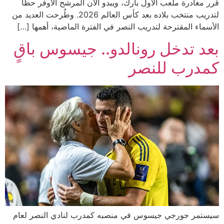
قرر مغادرة ملعب الأول بارك، ويبدو الآن المرشح الأوفر حظًا
لتدريب منتخب بلاده بعد كأس العالم 2026. وطُرحت العديد من
الأسماء المقترحة لتدريب النصر في الفترة الماضية، أهمها […]
بعد تدخل رونالدو.. جيسوس باقٍ
كمدرب للنصر
سيستمر جورجي جيسوس في منصبه كمدرب لنادي النصر لعام