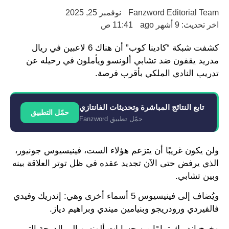
Fanzword Editorial Team
نوفمبر 25, 2025
اخر تحديث: 9 أشهر ago
11:41 ص
كشفت شبكة “كادينا كوب” أن هناك 6 لاعبين في ريال
مدريد يقفون ضد تشابي ألونسو ويأملون في رحيله عن
تدريب النادي الملكي بأقرب فرصة.
تابع النتائج المباشرة وتحديثات الفانتازي
حمّل التطبيق
حمّل تطبيق Fanzword
ولن يكون غريبًا أن يتزعم هؤلاء الست، فينيسيوس جونيور،
الذي يرفض حتى الآن تجديد عقده في ظل توتر العلاقة بينه
وبين تشابي.
ويُضاف إلى فينيسيوس 5 أسماء أخرى وهي: إندريك وفيدي
فالفيردي ورودريجو وبنيامين ميندي وبراهيم دياز.
وخرج إندريك تمامًا من حسابات ألونسو إلى الدرجة التي