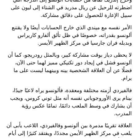
اضطرته للرحيل عن ريال مدريد في الشتاء إلى ليون على
سبيل الإعارة للحصول على دقائق مشاركة.
الأمر نفسه مع ميندي الذي خارج الحسابات أيضًا ولا يقتنع
ألونسو بقدراته، خصوصًا في ظل تألق ألفارو كاريراس
وبديله فران جارسيا في مركز الظهير الأيسر.
لا يحظى دياز بوقت مشاركة كبير، وبالمثل رودريجو، كما أن
ألونسو فشل في إيجاد دور تكتيكي مميز لهما حتى الآن،
فضلًا عن أن العلاقة الشخصية بينه وبينهما ليست على ما
يرام.
فالفيردي أزمته مختلفة ومعقدة، فألونسو يراه لاعبًا جيدًا،
بينام يرى الأوروجوياني نفسه أنه مثل توني كروس، ويجب
أن يشارك في وسط الملعب دائمًا، تمامًا عكس رؤية
المدرب.
العلاقة تقريبًا مدمرة بين ألونسو وفالفيردي، اللاعب يأبى أن
يلعب في مركز الظهير الأيمن مجددًا، ويفتقد كثيرًا إلى أيام