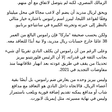
الزمالك المصري، لكنه لم يتوصل لاتفاق مع أي منهم.
ويحق لريال مدريد أن يضم أي لاعب مجانًا في محل ميليتاو
وفقًا لقواعد الليجا، ليبرز اسم راموس باعتباره خيار مثالي
بالنظر إلى خبرته وتجربته الكبيرة في سانتياجو برنابيو.
ولكن بحسب صحيفة “ماركا” فإن راموس البالغ من العمر
38 عامًا خارج حسابات ريال مدريد، ولا نية أبدًا للتعاقد معه.
وعلى الرغم من أن راموس لن يكلف النادي تقريبًا أي شيء
بجانب الثقة في قدراته، إلا أن الرئيس فلورنتينو بيريز
تحديدًا من يقف في طريق عودته بعد انهيار علاقاتهما منذ
مفاوضات التجديد في 2021.
وليس بيريز وحده من يعارض ضم راموس، بل أيضًا بقية
أعضاء الريال، فالاتجاه داخل النادي هو التعاقد مع مدافع
شاب أو مدافع يمكنه تقديم إضافة فورية ويلعب باستمرار
وليس في نهاية مسيرته، مثل إيمريك لابورت.