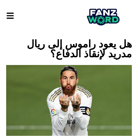
هل يعود راموس إلى ريال
مدريد لإنقاذ الدفاع؟