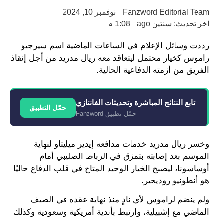
Fanzword Editorial Team
نوفمبر 10, 2024
اخر تحديث: سنتين ago
1:08 م
رددت وسائل الإعلام في الساعات الماضية اسم سيرجيو
راموس كخيار محتمل ليتعاقد معه ريال مدريد من أجل إنقاذ
الفريق من أزمته الدفاعية الحالية.
تابع النتائج المباشرة وتحديثات الفانتازي
حمّل التطبيق
حمّل تطبيق Fanzword
وخسر ريال مدريد خدمات مدافعه إيدير ميليتاو لنهاية
الموسم بعد إصابته بتمزق في الرباط الصليبي أمام
أوساسونا، ليصبح الخيار الوحيد المتاح في قلب الدفاع حاليًا
هو أنطونيو روديجير.
ولم ينضم لراموس لأي نادٍ منذ نهاية عقده في الصيف
الماضي مع إشبيلية، وارتبط بأندية أمريكية وسعودية وكذلك