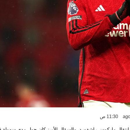
11:30 ص
نتقال ماركوس راشفورد، والسؤال الأبرز كان حول مدى سهولة ق