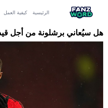
الرئيسية
كيفية العمل
هل سيُعاني برشلونة من أجل قي