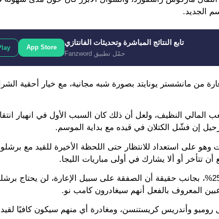
سم الجديد.
تابع النتائج المباشرة وتحديثات الفانتازي
App Store
Play
حمّل تطبيق Fanzword
رة من مانشستر يونايتد بصورة شبه مجانية، مع خيار أحقية الشر
 المالي النظيف، ولعل أن ذلك كان السبب الأول في انهيار انتقا
حيل إن فشّل الكتلان في قيده مع بداية الموسم.
على استعداد للانتظار حتى اللحظة الأخيرة للقيد مع برشلونة،
ن تتأخر أو ألا يشارك في أولى مباريات الليجا.
وبسبب قيام راشفورد بتخفيض راتبه بنسبة تتراوح من 15 إلى 25%، بجانب حقيقة أن الصفقة على سبيل الإعارة، لن يح
عبين المعروف بالفعل أنهم سيغادرون كامب نو.
يول روميو وأندريس كريستنسن، ومغادرة أي منهم سيكون كافيًا لقيد