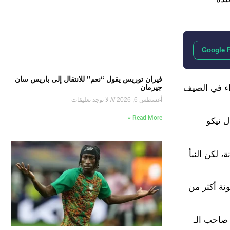
Google 
فيران توريس يقول “نعم” للانتقال إلى باريس سان
اء في الصيف
جيرمان
أغسطس 6, 2026
لا توجد تعليقات
Read More »
ل نيكو
 لكن النبأ
تاج برشلونة أكثر من
 صاحب الـ