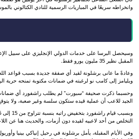
وانخراطه سريعًا في المباريات الرسمية للنادي الكتالوني بالمو
وسيحصل البرسا على خدمات الدولي الإنجليزي على سبيل الإعا
المقبل نظير 35 مليون يورو فقط.
وعادةً ما عانى برشلونة لقيد أي صفقة جديدة بسبب قواعد اللعب
ويليامز إلى كامب نو لرغبته في ضمانات مكتوبة تمنحه حرية الر
وحسبما ذكرت صحيفة “سبورت” لم يطلب راشفورد أي ضمانات وهو 
الجيد للاعب أن عملية قيده ستكون سلسة وغير صعبة، ولا يتوقع أ
التخلص من أحد لاعبيه لقيده دون أزمات، والحديث هنا عن اللا
وفي الأيام المقبلة، يأمل برشلونة في رحيل إنياكي بينيا وأور